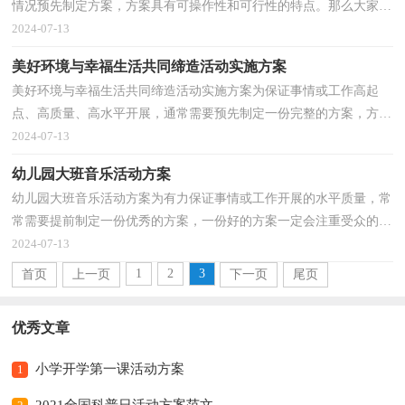
情况预先制定方案，方案具有可操作性和可行性的特点。那么大家知
道方案怎么写才规范吗？以下是小编收集整理的幼儿...
2024-07-13
美好环境与幸福生活共同缔造活动实施方案
美好环境与幸福生活共同缔造活动实施方案为保证事情或工作高起
点、高质量、高水平开展，通常需要预先制定一份完整的方案，方案
是计划中内容最为复杂的一种。那么你有了解过方案...
2024-07-13
幼儿园大班音乐活动方案
幼儿园大班音乐活动方案为有力保证事情或工作开展的水平质量，常
常需要提前制定一份优秀的方案，一份好的方案一定会注重受众的参
与性及互动性。那么什么样的方案才是好的呢？下面...
2024-07-13
1
2
3
首页
上一页
下一页
尾页
优秀文章
小学开学第一课活动方案
1