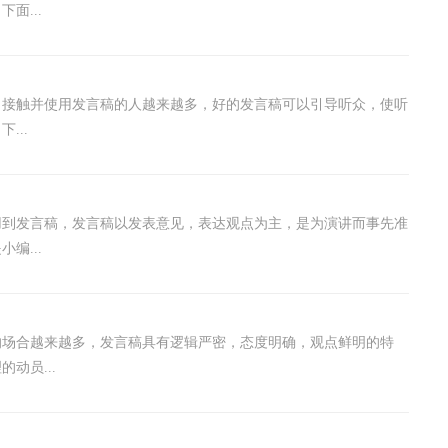
面...
，接触并使用发言稿的人越来越多，好的发言稿可以引导听众，使听
...
用到发言稿，发言稿以发表意见，表达观点为主，是为演讲而事先准
编...
的场合越来越多，发言稿具有逻辑严密，态度明确，观点鲜明的特
动员...