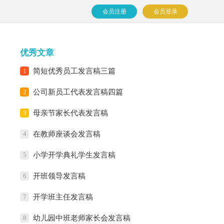
会员注册
会员登录
优秀文章
1
简短优秀员工发言稿三篇
2
公司新员工代表发言稿四篇
3
母亲节家长代表发言稿
4
在教师座谈会发言稿
5
小学开学典礼学生发言稿
6
开班领导发言稿
7
开学班主任发言稿
8
幼儿园中班老师家长会发言稿