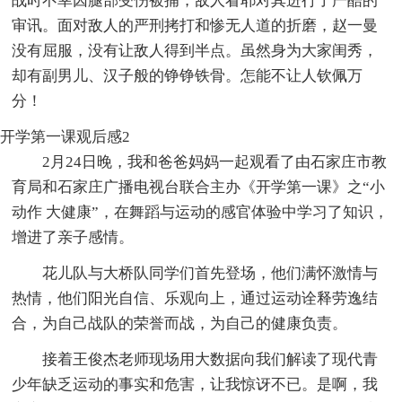
战时不幸因腿部受伤被捕，敌人看耶对其进行了严酷的
审讯。面对敌人的严刑拷打和惨无人道的折磨，赵一曼
没有屈服，没有让敌人得到半点。虽然身为大家闺秀，
却有副男儿、汉子般的铮铮铁骨。怎能不让人钦佩万
分！
开学第一课观后感2
2月24日晚，我和爸爸妈妈一起观看了由石家庄市教
育局和石家庄广播电视台联合主办《开学第一课》之“小
动作 大健康”，在舞蹈与运动的感官体验中学习了知识，
增进了亲子感情。
花儿队与大桥队同学们首先登场，他们满怀激情与
热情，他们阳光自信、乐观向上，通过运动诠释劳逸结
合，为自己战队的荣誉而战，为自己的健康负责。
接着王俊杰老师现场用大数据向我们解读了现代青
少年缺乏运动的事实和危害，让我惊讶不已。是啊，我