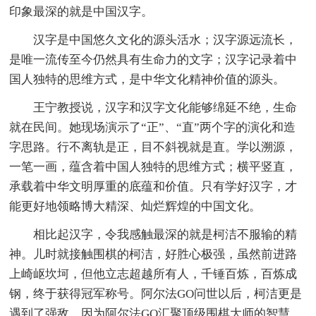
印象最深的就是中国汉字。
汉字是中国悠久文化的源头活水；汉字源远流长，
是唯一流传至今仍然具有生命力的文字；汉字记录着中
国人独特的思维方式，是中华文化精神价值的源头。
王宁教授说，汉字和汉字文化能够绵延不绝，生命
就在民间。她现场演示了“正”、“直”两个字的演化和造
字思路。行不离轨是正，目不斜视就是直。学以溯源，
一笔一画，蕴含着中国人独特的思维方式；横平竖直，
承载着中华文明厚重的底蕴和价值。只有学好汉字，才
能更好地领略博大精深、灿烂辉煌的中国文化。
相比起汉字，令我感触最深的就是柯洁不服输的精
神。儿时就接触围棋的柯洁，好胜心极强，虽然前进路
上崎岖坎坷，但他立志超越所有人，千锤百炼，百炼成
钢，终于获得冠军称号。阿尔法GO问世以后，柯洁更是
遇到了强敌。因为阿尔法GO汇聚顶级围棋大师的智慧，