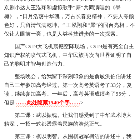
京剧小达人王泓翔和虚拟歌手“犀”共同演唱的《墨
梅》，“日月浩荡中华魂，万古长春更精神，不要人夸颜
色好，只留清气满乾坤。” 王泓翔和“犀”的同台亮相，不
仅让人眼前一亮，也是人类科技进步的一次探索。
国产C919大飞机震撼空降现场，C919是有完全自主
知识产权的喷气式飞机，中华民族再次向世界证明了自
己的聪明才智与创造伟力。
整场晚会，给我留下深刻印象的是俞敏洪伯伯讲述
自己三年参加高考经过。第一次高考英语考了33分，复
读，继续参加高考。一年后，高考英语成绩考了55分，
但是
……此处隐藏1540个字……
>
第二课：武以振魂。让我们感受到了中华武术博大
精深，一招一式都透露着民族的浩然正气。
第三课：棋以明智。从围棋冠军柯洁的讲述中，我