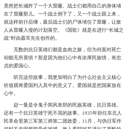
竟然把长城炸了一个大窟窿。战士们都用自己的身体堵
在了窟窿那儿。一个战士倒下了，又一个战士跟上来，
就这样前仆后继，最后战士们的尸体堵住了窟窿，让敌
人从窟窿入侵的计划落空。《国歌》就是在进行“长城之
战”时由聂耳先生创作的。
无数的抗日英雄们都是血肉之躯，但为何面对死亡
却能无所畏惧？那是因为他们心中有浓厚民族情，有忠
贞的爱国心。
听完这些故事，我更加明白了为什么社会主义核心
价值观将爱国列入其中的意义了。爱国就是把国家放在
心中。
赵一曼是令鬼子闻风丧胆的民族英雄，抗日英雄。
还有一个抗日英雄宁死不屈的故事。1935年担任东北人
民革命里第三军第三师第二团政委，11月，与伪日军作