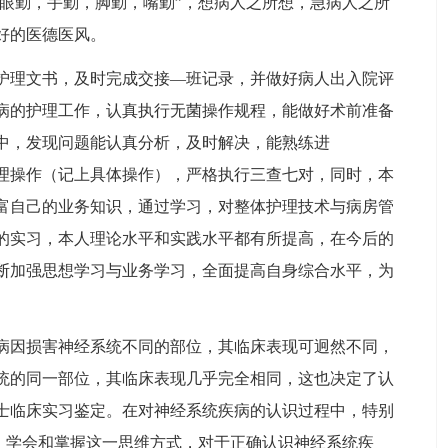
”眼勤，手勤，脚勤，嘴勤”，想病人之所想，急病人之所
好的医德医风。
护理文书，及时完成交接—班记录，并做好病人出入院评
病的护理工作，认真执行无菌操作规程，能做好术前准备
中，发现问题能认真分析，及时解决，能熟练进
理操作（记上具体操作），严格执行三查七对，同时，本
富自己的业务知识，通过学习，对整体护理技术与病房管
的实习，本人理论水平和实践水平都有所提高，在今后的
断加强思想学习与业务学习，全面提高自身综合水平，为
病因损害神经系统不同的部位，其临床表现可迥然不同，
统的同一部位，其临床表现几乎完全相同，这也决定了认
士临床实习鉴定。在对神经系统疾病的认识过程中，特别
”。学会和掌握这一思维方式，对于正确认识神经系统疾