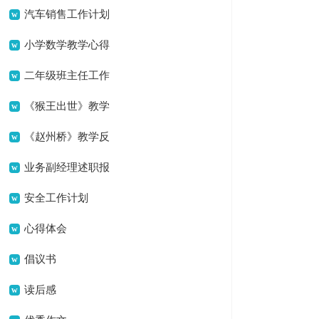
简单祝酒词10篇
汽车销售工作计划
(15篇)
小学数学教学心得
(15篇)
二年级班主任工作
总结
《猴王出世》教学
反思
《赵州桥》教学反
思(15篇)
业务副经理述职报
告
安全工作计划
心得体会
倡议书
读后感