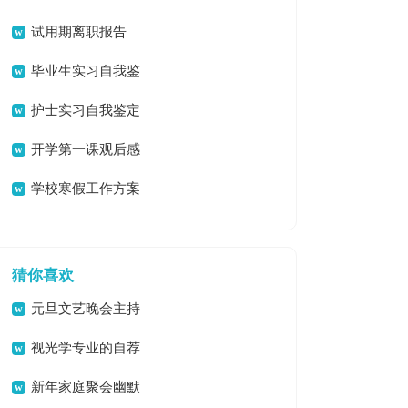
鉴定
试用期离职报告
毕业生实习自我鉴
定
护士实习自我鉴定
开学第一课观后感
汇编15篇
学校寒假工作方案
猜你喜欢
元旦文艺晚会主持
稿
视光学专业的自荐
信
新年家庭聚会幽默