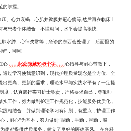
范的掌握。
血压、心力衰竭、心肌并瓣膜并冠心病等;然后再在临床上
何与患者个体结合，不懂就问，水平会提高很快。
急性肺水肿、心律失常等，急诊的东西会处理了，后面慢的
握”，呵呵!
在心
……此处隐藏9949个字……
心指导与耐心带教下，
，通过学习使我意识到，现代护理质量观念是全方位、全
提出更高、更新的需求，理论水平与实践水平有了一定提
章制度，认真履行实习护士职责，严格要求自己，尊敬师
踏实工作，努力做到护理工作规范化，技能服务优质化，
实践相结合，并做到理论学习有计划，有重点，护理工作
心，耐心”为基本，努力做到”眼勤，手勤，脚勤，嘴
意为患都提供优质服务，树立了良好的医德医风。 在各科