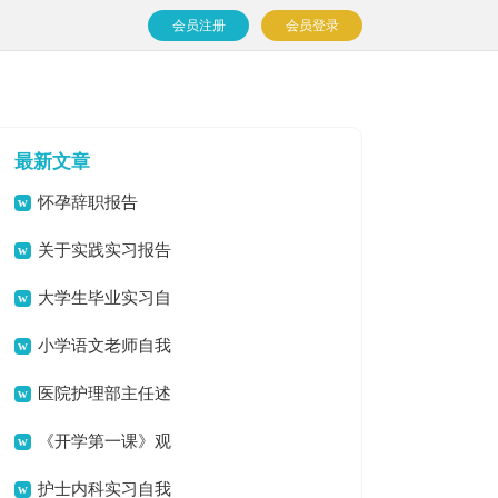
会员注册
会员登录
最新文章
怀孕辞职报告
关于实践实习报告
模板汇总九篇
大学生毕业实习自
我鉴定
小学语文老师自我
鉴定
医院护理部主任述
职报告
《开学第一课》观
后感(集锦15篇)
护士内科实习自我