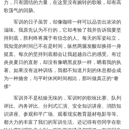
力，只有团结的力量，在这里没有婉转的歌喉，却有高
歌荡气的回肠。
军训的日子虽苦，却像咖啡一样可以品尝出浓浓的
滋味。我原先认为不行的，它却考验了我并告诉我要坚
持到底，胜利终将属于有信念的人。每天的军姿站立，
我知觉的时间已不在是时间，纵然两腿发酸却换得一身
挺直。每次的坚持到底都会让我超越自己的感受。有过
炎炎夏日的直射，却没有像晒黑皮肤一样，晒着我的执
著。如果没有这种训练，我都不知道片刻的休息都会成
为一种施舍，与平时休闲时间相比，那叫做真正的“奢
侈”
军训并不是枯燥无味的，军训时的歌咏比赛、队列
评比、内务评比、分列式汇演、安全知识讲座、消防知
识讲座、参观和平广场、观看现实教育题材电影等等。
都大力的丰富了我们的军训生活。还记得有些同学在歌