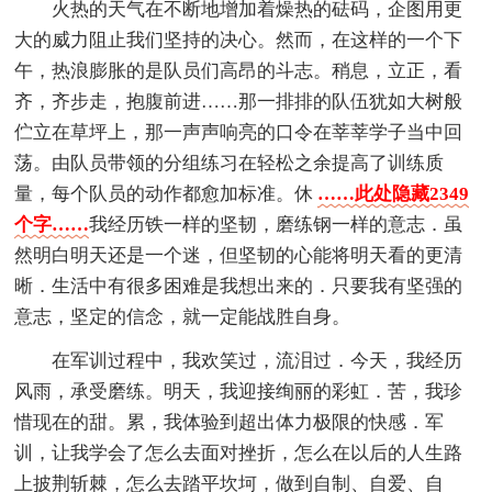
火热的天气在不断地增加着燥热的砝码，企图用更
大的威力阻止我们坚持的决心。然而，在这样的一个下
午，热浪膨胀的是队员们高昂的斗志。稍息，立正，看
齐，齐步走，抱腹前进……那一排排的队伍犹如大树般
伫立在草坪上，那一声声响亮的口令在莘莘学子当中回
荡。由队员带领的分组练习在轻松之余提高了训练质
量，每个队员的动作都愈加标准。休
……此处隐藏2349
个字……
我经历铁一样的坚韧，磨练钢一样的意志．虽
然明白明天还是一个迷，但坚韧的心能将明天看的更清
晰．生活中有很多困难是我想出来的．只要我有坚强的
意志，坚定的信念，就一定能战胜自身。
在军训过程中，我欢笑过，流泪过．今天，我经历
风雨，承受磨练。明天，我迎接绚丽的彩虹．苦，我珍
惜现在的甜。累，我体验到超出体力极限的快感．军
训，让我学会了怎么去面对挫折，怎么在以后的人生路
上披荆斩棘，怎么去踏平坎坷，做到自制、自爱、自