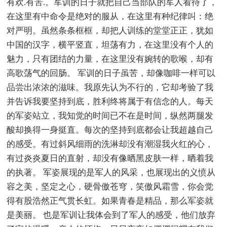
有欢.有苦.。军训的日子就把自己当部队的军人看待了，
在这里有中命令是绝对的服从，在这里有种纪律叫：绝
对严明。虽然条条框框，却把人训练的堂堂正正，犹如
中国的汉字，横平竖直，坦荡有力，在这里没有个人的
魅力，只有团结的力量，在这里没有婉转的歌喉，却有
高歌荡气的回肠。 军训的日子虽苦，却像咖啡一样可以
品尝出浓浓的滋味。我原先认为不行的，它却考验了我
并告诉我要坚持到底，胜利终将属于有信念的人。每天
的军姿站立，我知觉的时间已不在是时间，纵然两腿发
酸却换得一身挺直。每次的坚持到底都会让我超越自己
的感受。有过斜风细雨的洗淋却没有潮湿我火红的心，
有过炎炎夏日的直射，却没有像晒黑皮肤一样，晒着我
的执著。 军姿展现的是军人的风采，也展现出的义愤从
容之美，坚定之心，硬骨傲苍穹，笑傲风霜雪，你会觉
得有股浩然正气贯长虹。如果青春是精品，那么军姿就
是美丽。 也是军训让我体会到了军人的感受，他们放弃