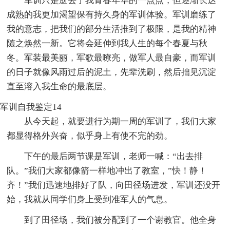
军训只是逝去了我青春年华的一点点，但逐渐长达
成熟的我更加渴望保有持久身的军训体验。军训磨练了
我的意志，把我们的部分生活推到了极限，是我的精神
随之焕然一新。它将会延伸到我人生的每个春夏与秋
冬。军装最美丽，军歌最嘹亮，做军人最自豪，而军训
的日子就像风雨过后的泥土，先辈洗刷，然后拙见沉淀
直至溶入我生命的最底层。
军训自我鉴定14
从今天起，就要进行为期一周的军训了，我们大家
都显得格外兴奋，似乎身上有使不完的劲。
下午的最后两节课是军训，老师一喊：“出去排
队。”我们大家都像箭一样地冲出了教室，”快！静！
齐！”我们迅速地排好了队，向田径场进发，军训还没开
始，我就从同学们身上受到准军人的气息。
到了田径场，我们被分配到了一个谢教官。他全身