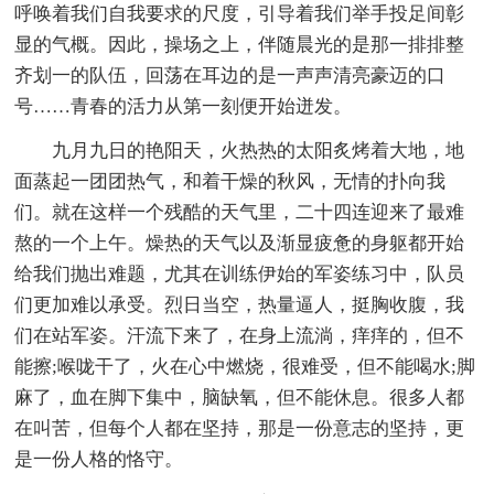
呼唤着我们自我要求的尺度，引导着我们举手投足间彰
显的气概。因此，操场之上，伴随晨光的是那一排排整
齐划一的队伍，回荡在耳边的是一声声清亮豪迈的口
号……青春的活力从第一刻便开始迸发。
九月九日的艳阳天，火热热的太阳炙烤着大地，地
面蒸起一团团热气，和着干燥的秋风，无情的扑向我
们。就在这样一个残酷的天气里，二十四连迎来了最难
熬的一个上午。燥热的天气以及渐显疲惫的身躯都开始
给我们抛出难题，尤其在训练伊始的军姿练习中，队员
们更加难以承受。烈日当空，热量逼人，挺胸收腹，我
们在站军姿。汗流下来了，在身上流淌，痒痒的，但不
能擦;喉咙干了，火在心中燃烧，很难受，但不能喝水;脚
麻了，血在脚下集中，脑缺氧，但不能休息。很多人都
在叫苦，但每个人都在坚持，那是一份意志的坚持，更
是一份人格的恪守。