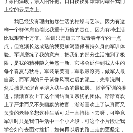
了家的温暖，亲人的怀抱。日日夜夜如熠熠闪耀在我们
上空的云层之上。
我已经没有理由抱怨生活的枯燥与乏味。因为有这
样一个群体肩负着比我重十万倍的责任。因为有种生活
比我艰苦十万倍。 军训只是逝去了我青春年华的一点
点，但逐渐长达成熟的我更加渴望保有持久身的军训体
验。军训磨练了我的意志，把我们的部分生活推到了极
限，是我的精神随之焕然一新。它将会延伸到我人生的
每个春夏与秋冬。军装最美丽，军歌最嘹亮，做军人最
自豪，而军训的日子就像风雨过后的泥土，先辈洗刷，
然后拙见沉淀直至溶入我生命的最底层。 随着军训的推
进，渐渐喜欢上了这个团结而又亲切的团体。渐渐喜欢
上了严肃而又不失幽默的教官，渐渐喜欢上了认真而又
负责的老师多想这种生活可以一直持续下去呀，可毕竟
军训时只是我们生活中一个小片段，可这个小片段让我
学会如何去面对挫折，如何再以后的路上走的更坚定，