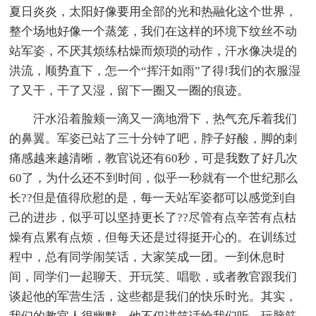
夏日炎炎，太阳好像要用全部的光和热融化这个世界，
整个场地好像一个蒸笼，我们在这样的环境下纹丝不动
站军姿，不厌其烦练枯燥而烦琐的动作，汗水像决堤的
洪流，顺势直下，怎一个“挥汗如雨”了得!我们的衣服湿
了又干，干了又湿，留下一圈又一圈的痕迹。
汗水沿着脸颊一滴又一滴地滑下，热气充斥着我们
的鼻翼。军姿已站了三十分钟了吧，脖子好酸，脚的刺
痛感越来越清晰，教官说还有60秒，可是我数了好几次
60了，为什么还不到时间，似乎一秒就有一个世纪那么
长??但是值得欣慰的是，每一天站军姿都可以感觉到自
己的进步，似乎可以坚持更长了??尽管有点辛苦有点枯
燥有点累有点烦，但每天还是过得挺开心的。在训练过
程中，总有同学闹笑话，大家笑成一团。一到休息时
间，同学们一起聊天、开玩笑、唱歌，或者教官跟我们
谈起他的军营生活，这些都是我们的快乐时光。其实，