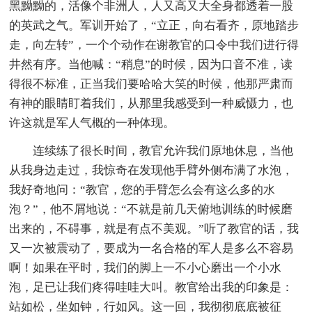
黑黝黝的，活像个非洲人，人又高又大全身都透着一股
的英武之气。军训开始了，“立正，向右看齐，原地踏步
走，向左转”，一个个动作在谢教官的口令中我们进行得
井然有序。当他喊：“稍息”的时候，因为口音不准，读
得很不标准，正当我们要哈哈大笑的时候，他那严肃而
有神的眼睛盯着我们，从那里我感受到一种威慑力，也
许这就是军人气概的一种体现。
连续练了很长时间，教官允许我们原地休息，当他
从我身边走过，我惊奇在发现他手臂外侧布满了水泡，
我好奇地问：“教官，您的手臂怎么会有这么多的水
泡？”，他不屑地说：“不就是前几天俯地训练的时候磨
出来的，不碍事，就是有点不美观。”听了教官的话，我
又一次被震动了，要成为一名合格的军人是多么不容易
啊！如果在平时，我们的脚上一不小心磨出一个小水
泡，足已让我们疼得哇哇大叫。教官给出我的印象是：
站如松，坐如钟，行如风。这一回，我彻彻底底被征