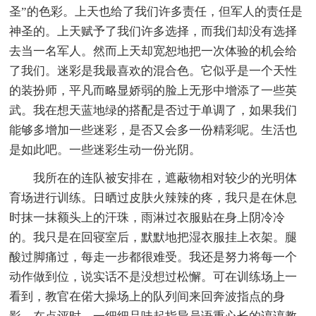
圣”的色彩。上天也给了我们许多责任，但军人的责任是
神圣的。上天赋予了我们许多选择，而我们却没有选择
去当一名军人。然而上天却宽恕地把一次体验的机会给
了我们。迷彩是我最喜欢的混合色。它似乎是一个天性
的装扮师，平凡而略显娇弱的脸上无形中增添了一些英
武。我在想天蓝地绿的搭配是否过于单调了，如果我们
能够多增加一些迷彩，是否又会多一份精彩呢。生活也
是如此吧。一些迷彩生动一份光阴。
我所在的连队被安排在，遮蔽物相对较少的光明体
育场进行训练。日晒过皮肤火辣辣的疼，我只是在休息
时抹一抹额头上的汗珠，雨淋过衣服贴在身上阴冷冷
的。我只是在回寝室后，默默地把湿衣服挂上衣架。腿
酸过脚痛过，每走一步都很难受。我还是努力将每一个
动作做到位，说实话不是没想过松懈。可在训练场上一
看到，教官在偌大操场上的队列间来回奔波指点的身