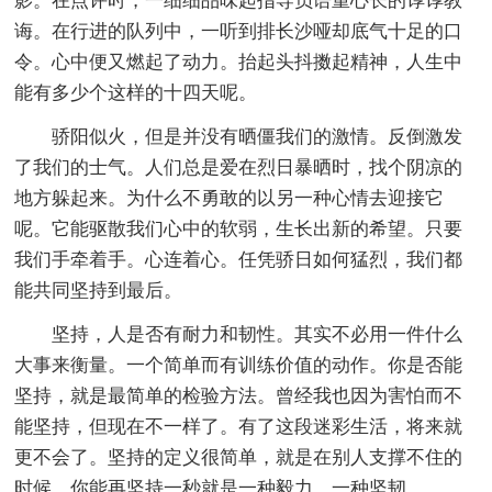
影。在点评时，一细细品味起指导员语重心长的谆谆教
诲。在行进的队列中，一听到排长沙哑却底气十足的口
令。心中便又燃起了动力。抬起头抖擞起精神，人生中
能有多少个这样的十四天呢。
骄阳似火，但是并没有晒僵我们的激情。反倒激发
了我们的士气。人们总是爱在烈日暴晒时，找个阴凉的
地方躲起来。为什么不勇敢的以另一种心情去迎接它
呢。它能驱散我们心中的软弱，生长出新的希望。只要
我们手牵着手。心连着心。任凭骄日如何猛烈，我们都
能共同坚持到最后。
坚持，人是否有耐力和韧性。其实不必用一件什么
大事来衡量。一个简单而有训练价值的动作。你是否能
坚持，就是最简单的检验方法。曾经我也因为害怕而不
能坚持，但现在不一样了。有了这段迷彩生活，将来就
更不会了。坚持的定义很简单，就是在别人支撑不住的
时候，你能再坚持一秒就是一种毅力，一种坚韧。