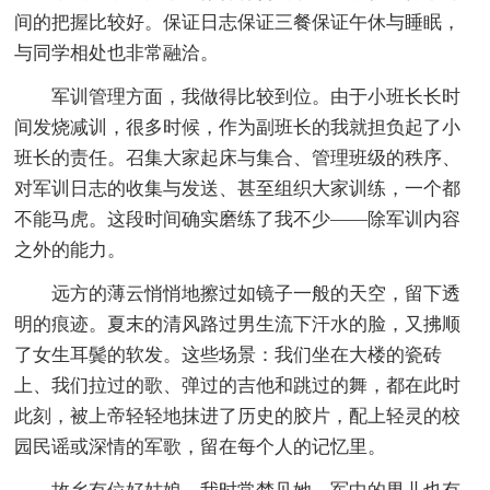
间的把握比较好。保证日志保证三餐保证午休与睡眠，
与同学相处也非常融洽。
军训管理方面，我做得比较到位。由于小班长长时
间发烧减训，很多时候，作为副班长的我就担负起了小
班长的责任。召集大家起床与集合、管理班级的秩序、
对军训日志的收集与发送、甚至组织大家训练，一个都
不能马虎。这段时间确实磨练了我不少——除军训内容
之外的能力。
远方的薄云悄悄地擦过如镜子一般的天空，留下透
明的痕迹。夏末的清风路过男生流下汗水的脸，又拂顺
了女生耳鬓的软发。这些场景：我们坐在大楼的瓷砖
上、我们拉过的歌、弹过的吉他和跳过的舞，都在此时
此刻，被上帝轻轻地抹进了历史的胶片，配上轻灵的校
园民谣或深情的军歌，留在每个人的记忆里。