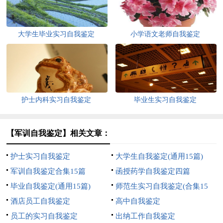
大学生毕业实习自我鉴定
小学语文老师自我鉴定
护士内科实习自我鉴定
毕业生实习自我鉴定
【军训自我鉴定】相关文章：
护士实习自我鉴定
大学生自我鉴定(通用15篇)
军训自我鉴定合集15篇
函授药学自我鉴定四篇
毕业自我鉴定(通用15篇)
师范生实习自我鉴定(合集15
酒店员工自我鉴定
篇)
高中自我鉴定
员工的实习自我鉴定
出纳工作自我鉴定