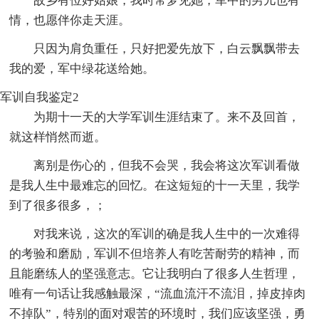
故乡有位好姑娘，我时常梦见她，军中的男儿也有
情，也愿伴你走天涯。
只因为肩负重任，只好把爱先放下，白云飘飘带去
我的爱，军中绿花送给她。
军训自我鉴定2
为期十一天的大学军训生涯结束了。来不及回首，
就这样悄然而逝。
离别是伤心的，但我不会哭，我会将这次军训看做
是我人生中最难忘的回忆。在这短短的十一天里，我学
到了很多很多，；
对我来说，这次的军训的确是我人生中的一次难得
的考验和磨励，军训不但培养人有吃苦耐劳的精神，而
且能磨练人的坚强意志。它让我明白了很多人生哲理，
唯有一句话让我感触最深，“流血流汗不流泪，掉皮掉肉
不掉队”，特别的面对艰苦的环境时，我们应该坚强，勇