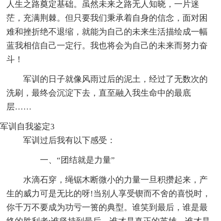
人生之路奠定基础。虽然未来之路无人知晓，一片迷
茫，充满荆棘。但只要我们秉承着自身的信念，面对困
难和挫折绝不退缩，就能为自己的未来生活描绘成一幅
蓝我相信自己一定行。我也将会为自己的未来而努力奋
斗！
军训的日子就像风雨过后的泥土，经过了无数次的
洗刷，最终会沉淀下去，直至融入我生命中的最底
层……
军训自我鉴定3
军训过后我有以下感受：
一、“团结就是力量”
水滴石穿，绳锯木断微小的力量一旦积攒起来，产
生的威力可是无比的呀!当别人享受锲而不舍的喜悦时，
你千万不要成为功亏一篑的典型。谁笑到最后，谁是最