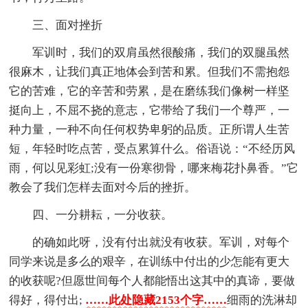
三、面对挫折
军训时，我们的双肩虽然很酸痛，我们的双腿虽然
很麻木，让我们真正地体会到苦和累。但我们不需抱怨
它的苦难，它的辛苦和劳累，是在磨练我们像树一样坚
挺向上，不屈不挠的意志，它带给了我们一个尊严，一
种力量，一种不向任何权势卑躬的品质。正所谓人生苦
短，年轻时吃点苦，受点累算什么。俗语说：“不经历风
雨，何以见彩虹;没有一份寒彻骨，哪来梅花扑鼻香。”它
教会了我们怎样去面对今后的挫折。
四、一分耕耘，一分收获。
的确如此呀，没有付出就没有收获。军训，对每个
同学来说是多么的艰辛，在训练中付出的少怎能有更大
的收获呢?但愿世间每个人都能悟出这其中的真谛，要做
得好，得付出;
……此处隐藏2153个字……
细雨的洗淋却