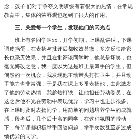
念，孩子 们对于争夺文明班级有着很大的热情，在常规
教育中，集体的荣辱观也起到了很大的作用。
三、关爱每一个学生，发现他们的闪光点
班上有名同学叫xx，开学初期，上课乱讲话，下课
调皮捣蛋，在表扬与批评后都收效甚微，多次反映给家
长也毫无效果，并且在批评该同学时，他总是坏笑，也
毫无悔改之意，我一度以为这是班上最棘手的学生，但
偶然的一次机会，我发现他主动带头打扫卫生，并且动
手能力也非常强，于是我在课上多番表扬他，由此激发
了他的劳动热情，我趁热打铁，让他担任劳动委员，在
这之后他不光在劳动中表现优异，学习中也进步很多。
在上课时及时表扬同学，用简单的问题培养学生的成就
感，段考后，几个后十名的同学，在这种氛围的带动
下，每节课都积极举手回答问题，举手次数甚至超过成
绩优异的同学。