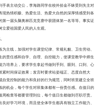
到手表主动交公，李海路同学在校外拾金不昧受到失主对
表现热情积极、热爱生活、热爱大自然的深厚情感受到各
的第一届头脑奥林匹克竞赛中获团体第一名等等。事实证
树立爱祖国爱人民的人生观。
感。
练为主线，加强对学生课堂纪律、常规礼貌、卫生劳动、
生的责任感和自学、自理、自控能力，使课堂教学中师生
能力培养上，要求学生拿起书做到手到、眼到、口到、心
抓紧时间保证效果；发言时要求站姿端正、态度自然大
成自觉控制的能力和良好的行为规范，同时班里建立全班
炼的机会，每个学生对班集体都有一份责任感。在值日的
值周检查等都要管理到位，每个值日生都做到尽职尽责。
出良好学习环境，而且使全体学生都具有独立工作能力、