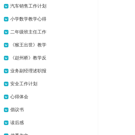
简单祝酒词10篇
汽车销售工作计划
(15篇)
小学数学教学心得
(15篇)
二年级班主任工作
总结
《猴王出世》教学
反思
《赵州桥》教学反
思(15篇)
业务副经理述职报
告
安全工作计划
心得体会
倡议书
读后感