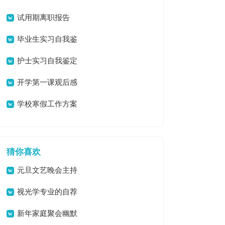
鉴定
试用期离职报告
毕业生实习自我鉴
定
护士实习自我鉴定
开学第一课观后感
汇编15篇
学校寒假工作方案
猜你喜欢
元旦文艺晚会主持
稿
视光学专业的自荐
信
新年家庭聚会幽默