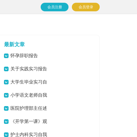
会员注册
会员登录
最新文章
怀孕辞职报告
关于实践实习报告
模板汇总九篇
大学生毕业实习自
我鉴定
小学语文老师自我
鉴定
医院护理部主任述
职报告
《开学第一课》观
后感(集锦15篇)
护士内科实习自我