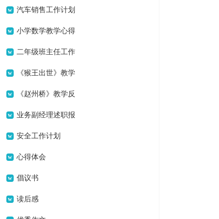
简单祝酒词10篇
汽车销售工作计划
(15篇)
小学数学教学心得
(15篇)
二年级班主任工作
总结
《猴王出世》教学
反思
《赵州桥》教学反
思(15篇)
业务副经理述职报
告
安全工作计划
心得体会
倡议书
读后感