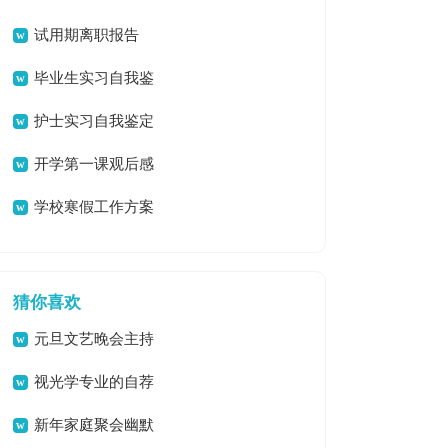
鉴定
试用期离职报告
毕业生实习自我鉴
定
护士实习自我鉴定
开学第一课观后感
汇编15篇
学校寒假工作方案
猜你喜欢
元旦文艺晚会主持
稿
视光学专业的自荐
信
新年家庭聚会幽默