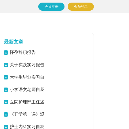
会员注册
会员登录
最新文章
怀孕辞职报告
关于实践实习报告
模板汇总九篇
大学生毕业实习自
我鉴定
小学语文老师自我
鉴定
医院护理部主任述
职报告
《开学第一课》观
后感(集锦15篇)
护士内科实习自我