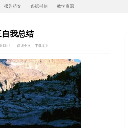
报告范文
条据书信
教学资源
三自我总结
:13:44
阅读全文
下载本文