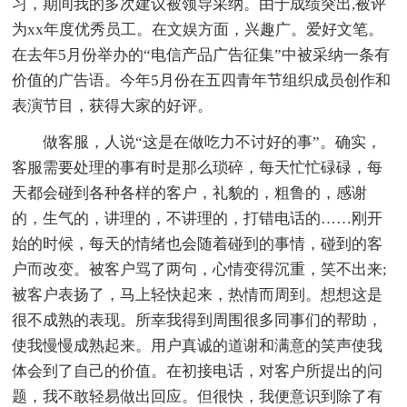
习，期间我的多次建议被领导采纳。由于成绩突出,被评
为xx年度优秀员工。在文娱方面，兴趣广。爱好文笔。
在去年5月份举办的“电信产品广告征集”中被采纳一条有
价值的广告语。今年5月份在五四青年节组织成员创作和
表演节目，获得大家的好评。
做客服，人说“这是在做吃力不讨好的事”。确实，
客服需要处理的事有时是那么琐碎，每天忙忙碌碌，每
天都会碰到各种各样的客户，礼貌的，粗鲁的，感谢
的，生气的，讲理的，不讲理的，打错电话的……刚开
始的时候，每天的情绪也会随着碰到的事情，碰到的客
户而改变。被客户骂了两句，心情变得沉重，笑不出来;
被客户表扬了，马上轻快起来，热情而周到。想想这是
很不成熟的表现。所幸我得到周围很多同事们的帮助，
使我慢慢成熟起来。用户真诚的道谢和满意的笑声使我
体会到了自己的价值。在初接电话，对客户所提出的问
题，我不敢轻易做出回应。但很快，我便意识到除了有